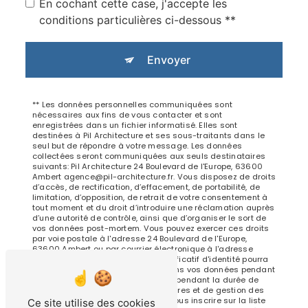
En cochant cette case, j'accepte les
conditions particulières ci-dessous **
Envoyer
** Les données personnelles communiquées sont
nécessaires aux fins de vous contacter et sont
enregistrées dans un fichier informatisé. Elles sont
destinées à Pil Architecture et ses sous-traitants dans le
seul but de répondre à votre message. Les données
collectées seront communiquées aux seuls destinataires
suivants: Pil Architecture 24 Boulevard de l'Europe, 63600
Ambert agence@pil-architecture.fr. Vous disposez de droits
d’accès, de rectification, d’effacement, de portabilité, de
limitation, d’opposition, de retrait de votre consentement à
tout moment et du droit d’introduire une réclamation auprès
d’une autorité de contrôle, ainsi que d’organiser le sort de
vos données post-mortem. Vous pouvez exercer ces droits
par voie postale à l'adresse 24 Boulevard de l'Europe,
63600 Ambert ou par courrier électronique à l'adresse
agence@pil-architecture.fr. Un justificatif d'identité pourra
vous être demandé. Nous conservons vos données pendant
la période de prise de contact puis pendant la durée de
prescription légale aux fins probatoires et de gestion des
contentieux. Vous avez le droit de vous inscrire sur la liste
Ce site utilise des cookies