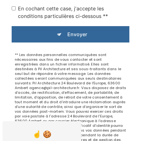
En cochant cette case, j'accepte les
conditions particulières ci-dessous **
Envoyer
** Les données personnelles communiquées sont
nécessaires aux fins de vous contacter et sont
enregistrées dans un fichier informatisé. Elles sont
destinées à Pil Architecture et ses sous-traitants dans le
seul but de répondre à votre message. Les données
collectées seront communiquées aux seuls destinataires
suivants: Pil Architecture 24 Boulevard de l'Europe, 63600
Ambert agence@pil-architecture.fr. Vous disposez de droits
d’accès, de rectification, d’effacement, de portabilité, de
limitation, d’opposition, de retrait de votre consentement à
tout moment et du droit d’introduire une réclamation auprès
d’une autorité de contrôle, ainsi que d’organiser le sort de
vos données post-mortem. Vous pouvez exercer ces droits
par voie postale à l'adresse 24 Boulevard de l'Europe,
63600 Ambert ou par courrier électronique à l'adresse
agence@pil-architecture.fr. Un justificatif d'identité pourra
vous être demandé. Nous conservons vos données pendant
la période de prise de contact puis pendant la durée de
prescription légale aux fins probatoires et de gestion des