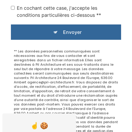
En cochant cette case, j'accepte les
conditions particulières ci-dessous **
Envoyer
** Les données personnelles communiquées sont
nécessaires aux fins de vous contacter et sont
enregistrées dans un fichier informatisé. Elles sont
destinées à Pil Architecture et ses sous-traitants dans le
seul but de répondre à votre message. Les données
collectées seront communiquées aux seuls destinataires
suivants: Pil Architecture 24 Boulevard de l'Europe, 63600
Ambert agence@pil-architecture.fr. Vous disposez de droits
d’accès, de rectification, d’effacement, de portabilité, de
limitation, d’opposition, de retrait de votre consentement à
tout moment et du droit d’introduire une réclamation auprès
d’une autorité de contrôle, ainsi que d’organiser le sort de
vos données post-mortem. Vous pouvez exercer ces droits
par voie postale à l'adresse 24 Boulevard de l'Europe,
63600 Ambert ou par courrier électronique à l'adresse
agence@pil-architecture.fr. Un justificatif d'identité pourra
vous être demandé. Nous conservons vos données pendant
la période de prise de contact puis pendant la durée de
prescription légale aux fins probatoires et de gestion des